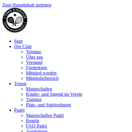
Zum Hauptinhalt springen
Start
Der Club
Termine
Über uns
Vorstand
Förderkreis
Mitglied werden
Mitgliederbereich
Tennis
Mannschaften
Kinder- und Jugend im Verein
Training
Platz- und Spielordnung
Padel
Mannschaften Padel
Regeln
FAQ Padel
Ausrüstung