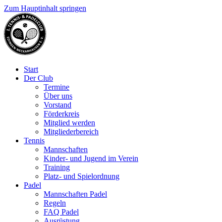
Zum Hauptinhalt springen
Start
Der Club
Termine
Über uns
Vorstand
Förderkreis
Mitglied werden
Mitgliederbereich
Tennis
Mannschaften
Kinder- und Jugend im Verein
Training
Platz- und Spielordnung
Padel
Mannschaften Padel
Regeln
FAQ Padel
Ausrüstung