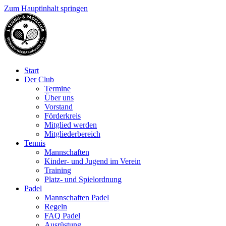
Zum Hauptinhalt springen
Start
Der Club
Termine
Über uns
Vorstand
Förderkreis
Mitglied werden
Mitgliederbereich
Tennis
Mannschaften
Kinder- und Jugend im Verein
Training
Platz- und Spielordnung
Padel
Mannschaften Padel
Regeln
FAQ Padel
Ausrüstung