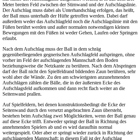
Meter breiten Feld zwischen der Stirnwand und der Aufschlagslinie.
Der Aufschlag muss dabei als Unterhandschlag erfolgen, das heißt,
der Ball muss unterhalb der Hüfte getroffen werden. Dabei darf
außerdem weder das Aufschlagfeld noch die Aufschlagslinie mit den
Füßen berührt werden und außer normalen notwendigen kleinen
Bewegungen mit den Füßen ist weder Gehen, Laufen oder Springen
erlaubt.
Nach dem Aufschlag muss der Ball in dem schräg
gegenüberliegenden gegnerischen Aufschlagfeld aufspringen, ohne
vorher im Feld der aufschlagenden Mannschaft den Boden
beziehungsweise die Netzkante zu berühren. Nach dem Abspringen
darf der Ball nicht den Spielfeldrand bildenden Zaun berühren, sehr
wohl aber die Wände. Zu den am schwierigsten anzunehmenden
Aufschlägen zählen die Bälle, die in der äußersten Ecke des
Aufschlagsfeld aufkommen und dann recht flach weiter an die
Seitenwand prallen.
Auf Spielfeldern, bei denen konstruktionsbedingt die Ecke der
Seitenwand durch den versetzt angebrachten Zaun übersteht,
bestehen beim Aufschlag zwei Möglichkeiten, wenn der Ball genau
auf diese Ecke trifft. Entweder springt der Ball in Richtung des
annehmenden Spielers ab und es wird daraufhin normal
weitergespielt. Oder aber er springt wieder zurück in Richtung der
aufschlagenden Mannschaft; in diesem Fall ist der Aufschlag