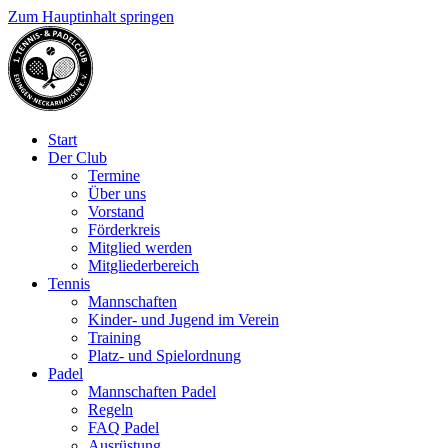
Zum Hauptinhalt springen
Start
Der Club
Termine
Über uns
Vorstand
Förderkreis
Mitglied werden
Mitgliederbereich
Tennis
Mannschaften
Kinder- und Jugend im Verein
Training
Platz- und Spielordnung
Padel
Mannschaften Padel
Regeln
FAQ Padel
Ausrüstung