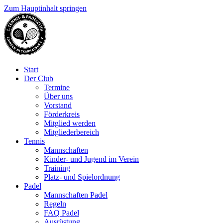
Zum Hauptinhalt springen
Start
Der Club
Termine
Über uns
Vorstand
Förderkreis
Mitglied werden
Mitgliederbereich
Tennis
Mannschaften
Kinder- und Jugend im Verein
Training
Platz- und Spielordnung
Padel
Mannschaften Padel
Regeln
FAQ Padel
Ausrüstung