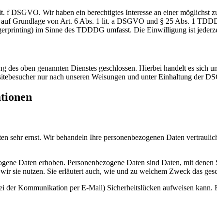
t. f DSGVO. Wir haben ein berechtigtes Interesse an einer möglichst z
ich auf Grundlage von Art. 6 Abs. 1 lit. a DSGVO und § 25 Abs. 1 TDD
gerprinting) im Sinne des TDDDG umfasst. Die Einwilligung ist jederze
 des oben genannten Dienstes geschlossen. Hierbei handelt es sich um
bsitebesucher nur nach unseren Weisungen und unter Einhaltung der D
ationen
ten sehr ernst. Wir behandeln Ihre personenbezogenen Daten vertrauli
ene Daten erhoben. Personenbezogene Daten sind Daten, mit denen Sie
wir sie nutzen. Sie erläutert auch, wie und zu welchem Zweck das gesc
bei der Kommunikation per E-Mail) Sicherheitslücken aufweisen kann. E