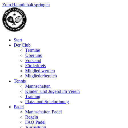
Zum Hauptinhalt springen
Start
Der Club
Termine
Über uns
Vorstand
Förderkreis
Mitglied werden
Mitgliederbereich
Tennis
Mannschaften
Kinder- und Jugend im Verein
Training
Platz- und Spielordnung
Padel
Mannschaften Padel
Regeln
FAQ Padel
Ausrüstung